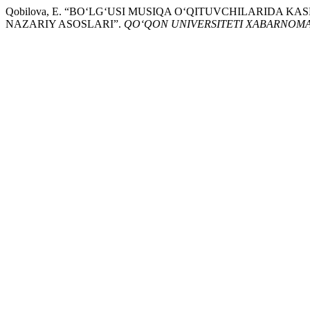
Qobilova, E. “BO‘LG‘USI MUSIQA O‘QITUVCHILARIDA K
NAZARIY ASOSLARI”.
QO‘QON UNIVERSITETI XABARNOMA