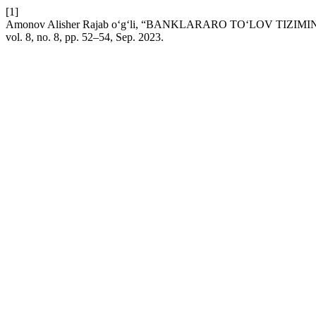
[1]
Amonov Alisher Rajab oʻg‘li, “BANKLARARO TOʻLOV TIZ
vol. 8, no. 8, pp. 52–54, Sep. 2023.