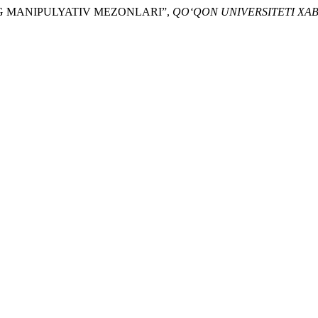
NING MANIPULYATIV MEZONLARI”,
QO‘QON UNIVERSITETI XA