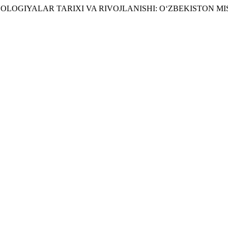
TEXNOLOGIYALAR TARIXI VA RIVOJLANISHI: OʻZBEKISTON M