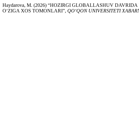
Haydarova, M. (2026) “HOZIRGI GLOBALLASHUV DAVR
O‘ZIGA XOS TOMONLARI”,
QO‘QON UNIVERSITETI XABAR