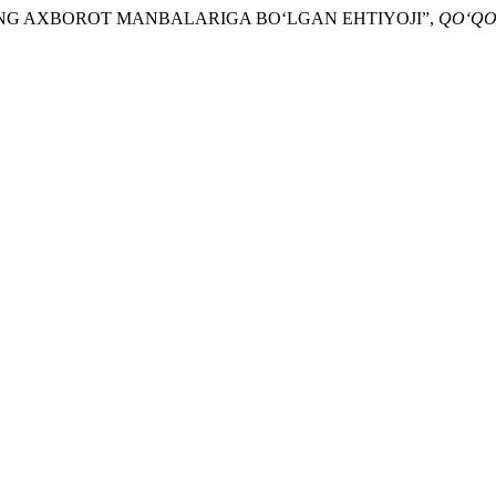
ARNING AXBOROT MANBALARIGA BO‘LGAN EHTIYOJI”,
QO‘QO