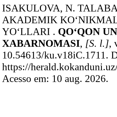
ISAKULOVA, N. TALA
AKADEMIK KO‘NIKMAL
YO‘LLARI .
QO‘QON UN
XABARNOMASI
,
[S. l.]
, 
10.54613/ku.v18iC.1711. D
https://herald.kokanduni.uz
Acesso em: 10 aug. 2026.