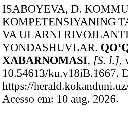
ISABOYEVA, D. KOMMU
KOMPETENSIYANING T
VA ULARNI RIVOJLANT
YONDASHUVLAR.
QO‘Q
XABARNOMASI
,
[S. l.]
,
10.54613/ku.v18iB.1667. D
https://herald.kokanduni.uz
Acesso em: 10 aug. 2026.