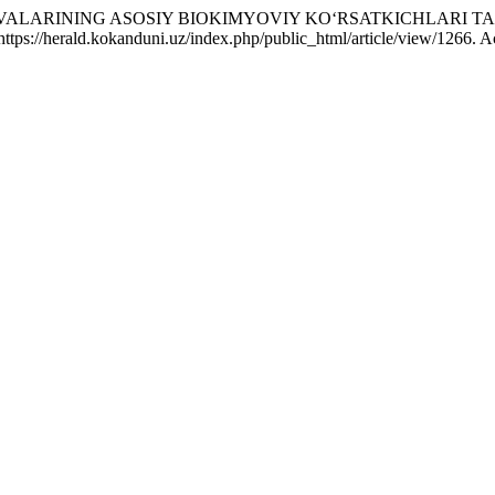
MEVALARINING ASOSIY BIOKIMYOVIY KO‘RSATKICHLARI TA
tps://herald.kokanduni.uz/index.php/public_html/article/view/1266. A