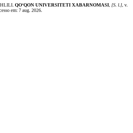
HLILI.
QO‘QON UNIVERSITETI XABARNOMASI
,
[S. l.]
, v.
cesso em: 7 aug. 2026.