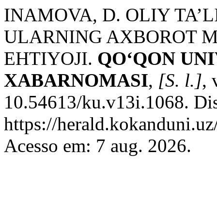
INAMOVA, D. OLIY TA’
ULARNING AXBOROT 
EHTIYOJI.
QO‘QON UNI
XABARNOMASI
,
[S. l.]
,
10.54613/ku.v13i.1068. Di
https://herald.kokanduni.uz
Acesso em: 7 aug. 2026.