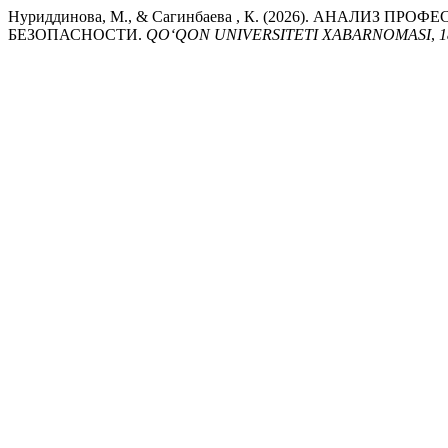
Нуриддинова, М., & Сагинбаева , К. (2026). АНА
БЕЗОПАСНОСТИ.
QO‘QON UNIVERSITETI XABARNOMASI
,
1