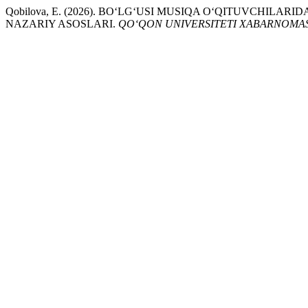
Qobilova, E. (2026). BO‘LG‘USI MUSIQA O‘QITUVCHILA
NAZARIY ASOSLARI.
QO‘QON UNIVERSITETI XABARNOMAS