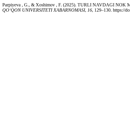
Parpiyeva , G., & Xoshimov , F. (2025). TURLI NAVDAG
QO‘QON UNIVERSITETI XABARNOMASI
,
16
, 129–130. https://d