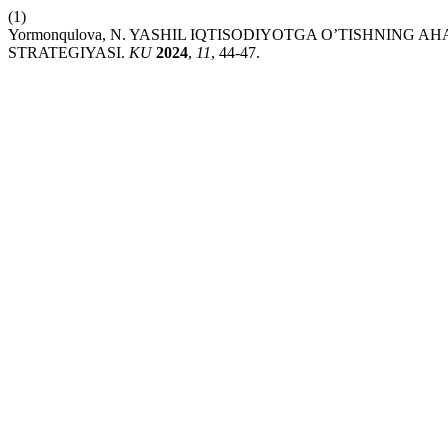
(1)
Yormonqulova, N. YASHIL IQTISODIYOTGA O’TISHNING 
STRATEGIYASI.
KU
2024
,
11
, 44-47.