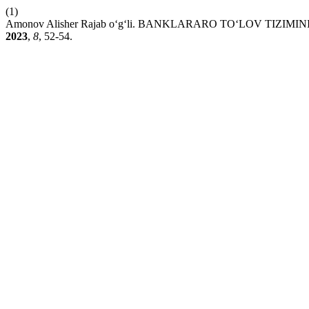
(1)
Amonov Alisher Rajab oʻg‘li. BANKLARARO TOʻLOV TIZ
2023
,
8
, 52-54.