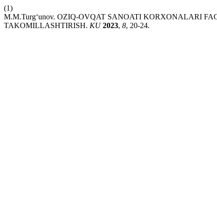
(1)
M.M.Turg‘unov. OZIQ-OVQAT SANOATI KORXONALARI 
TAKOMILLASHTIRISH.
KU
2023
,
8
, 20-24.