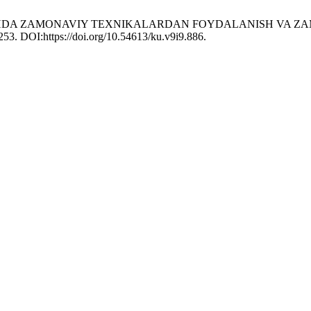
NI OʻQITISHDA ZAMONAVIY TEXNIKALARDAN FOYDALANISH V
253. DOI:https://doi.org/10.54613/ku.v9i9.886.