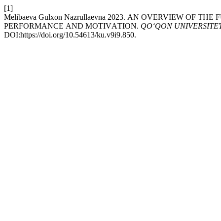
[1]
Melibаevа Gulxоn Nаzrullаevnа 2023. АN ОVERVIEW О
PERFОRMАNСE АND MОTIVАTIОN.
QO‘QON UNIVERSITE
DOI:https://doi.org/10.54613/ku.v9i9.850.