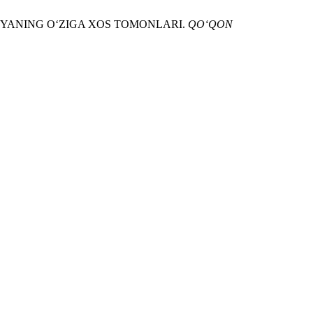
BIYANING O‘ZIGA XOS TOMONLARI.
QO‘QON