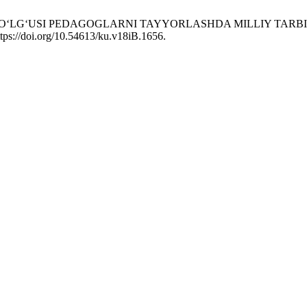
A BO‘LG‘USI PEDAGOGLARNI TAYYORLASHDA MILLIY TAR
tps://doi.org/10.54613/ku.v18iB.1656.