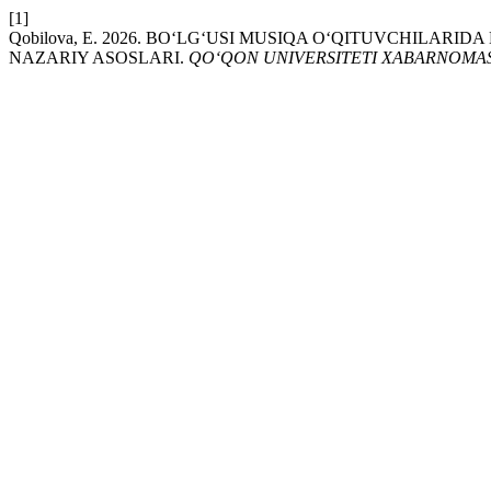
[1]
Qobilova, E. 2026. BO‘LG‘USI MUSIQA O‘QITUVCHILAR
NAZARIY ASOSLARI.
QO‘QON UNIVERSITETI XABARNOMAS