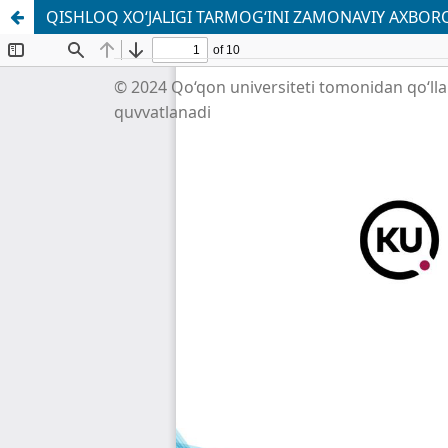
QISHLOQ XO‘JALIGI TARMOG‘INI ZAMONAVIY AXBORO
© 2024 Qo‘qon universiteti tomonidan qo‘ll
quvvatlanadi