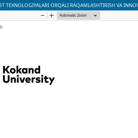
T TEXNOLOGIYALARI ORQALI RAQAMLASHTIRISH VA INNOVA
ab