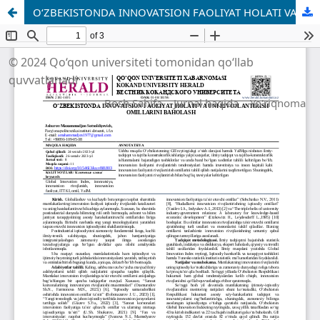
OʻZBEKISTONDA INNOVATSION FAOLIYAT HOLATI VA UNI RIVOJLANTIRISH OMILLARINI BAHOLASH
© 2024 Qo‘qon universiteti tomonidan qo‘llab
quvvatlanadi
Bosh Sahifa
Jurnal haqida
Yo'riqnoma