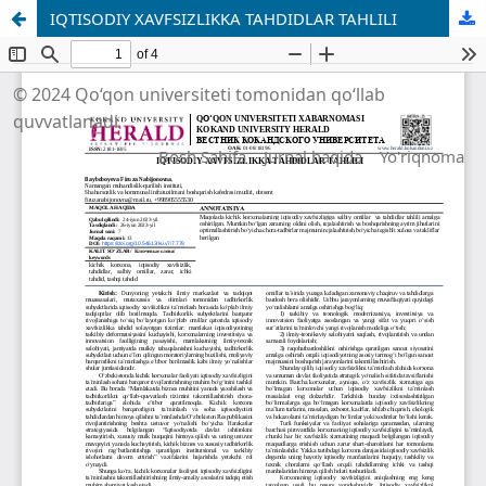
IQTISODIY XAVFSIZLIKKA TAHDIDLAR TAHLILI
© 2024 Qo‘qon universiteti tomonidan qo‘llab
quvvatlanadi
Bosh Sahifa
Jurnal haqida
Yo'riqnoma