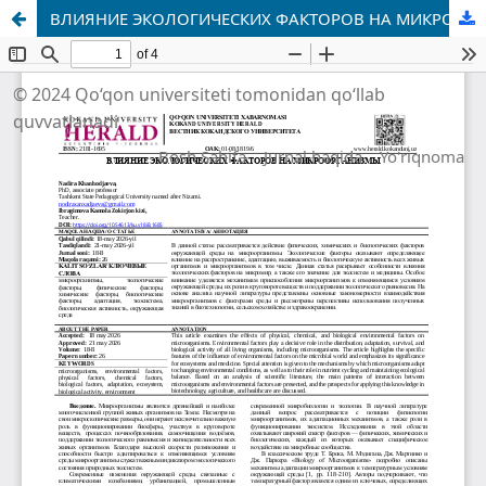
ВЛИЯНИЕ ЭКОЛОГИЧЕСКИХ ФАКТОРОВ НА МИКРООРГАНИЗМЫ
© 2024 Qo‘qon universiteti tomonidan qo‘llab
quvvatlanadi
Bosh Sahifa
Jurnal haqida
Yo'riqnoma