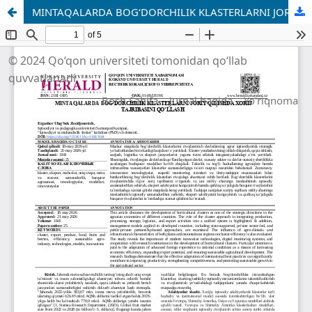
MINTAQALARDA BOGʻDORCHILIK KLASTERLARNI JORIY QILISHDA XORIJ TAJRIBASINI QOʻLLASH
© 2024 Qo‘qon universiteti tomonidan qo‘llab
quvvatlanadi
Bosh Sahifa
Jurnal haqida
Yo'riqnoma