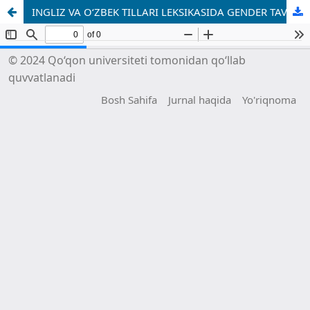
INGLIZ VA O‘ZBEK TILLARI LEKSIKASIDA GENDER TAVSIFINING TAQQOSIY TADQIQI
© 2024 Qo‘qon universiteti tomonidan qo‘llab
quvvatlanadi
Bosh Sahifa
Jurnal haqida
Yo'riqnoma