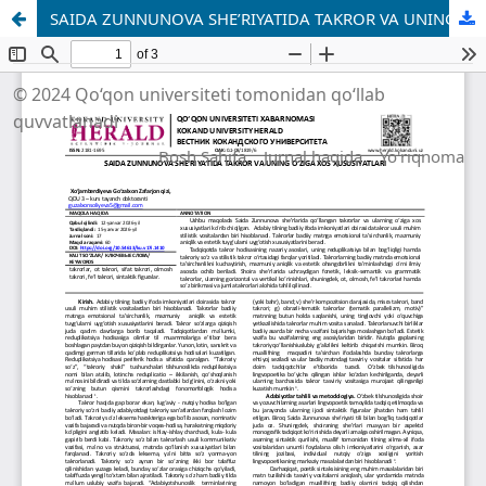
SAIDA ZUNNUNOVA SHE’RIYATIDA TAKROR VA UNING O‘ZIGA XOS XUSUSIYATLARI
© 2024 Qo‘qon universiteti tomonidan qo‘llab
quvvatlanadi
Bosh Sahifa
Jurnal haqida
Yo'riqnoma