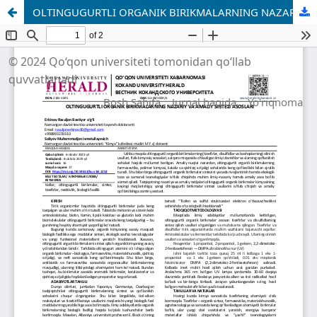
OLTINGUGURTLI ORGANIK BIRIKMALARNING NAZARIY VA AMALIY SINTEZI ASOSLARI
© 2024 Qo‘qon universiteti tomonidan qo‘llab
quvvatlanadi
Bosh Sahifa
Jurnal haqida
Yo'riqnoma