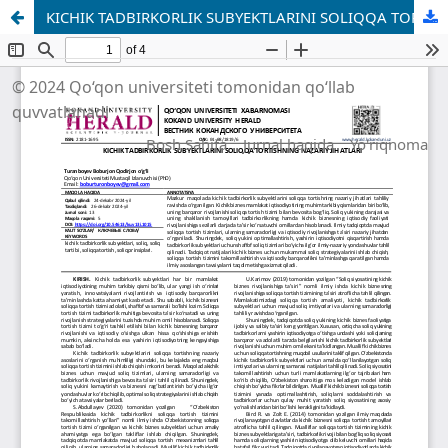
KICHIK TADBIRKORLIK SUBYEKTLARINI SOLIQQA TORTISHNING NAZARIY JIHATLARI
© 2024 Qo‘qon universiteti tomonidan qo‘llab
quvvatlanadi
Bosh Sahifa
Jurnal haqida
Yo'riqnoma